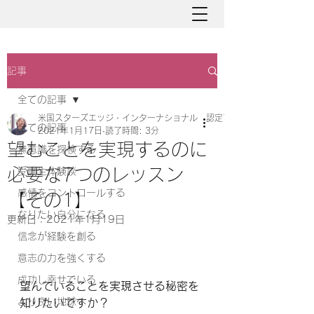
記事
全ての記事
米国スターズエッジ・インターナショナル 認定アバターマスター と
全ての記事
2021年1月17日
読了時間: 3分
望むことを実現するのに
無意識を探検する
必要な7つのレッスン
受講生体験談
感情をコントロールする
【その1】
なりたい自分になる
更新日：
2021年1月19日
信念が経験を創る
意志の力を強くする
成功し幸せでいる
望んでいることを実現させる秘密を
より良い地球へ
知りたいですか？