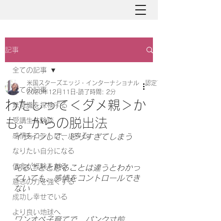
記事
全ての記事
米国スターズエッジ・インターナショナル 認定アバターマスター と
全ての記事
2020年12月11日
読了時間: 2分
わたしって＜ダメ親＞か
無意識を探検する
も。からの脱出法
受講生体験談
感情をコントロールする
イライラして、怒りすぎてしまう
なりたい自分になる
信念が経験を創る
叱ることと怒ることは違うとわかっ
ていても、感情をコントロールでき
意志の力を強くする
ない
成功し幸せでいる
より良い地球へ
ワンオペ子育てで、パンク寸前