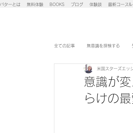
バターとは
無料体験
BOOKS
ブログ
体験談
最新コース&
全ての記事
無意識を探検する
米国スターズエッ
意志の力を強くする
成功し幸
意識が変
らけの最