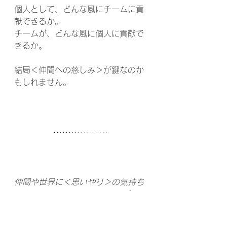
個人として、どんな風にチームに貢
献できるか。
チームが、どんな風に個人に貢献で
きるか。
結局＜仲間への慈しみ＞が鍵なのか
もしれません。
仲間や世界に＜思いやり＞の気持ち
を増やすCompassion Cardをプレゼ
ントします。
こちらから申し込みください。