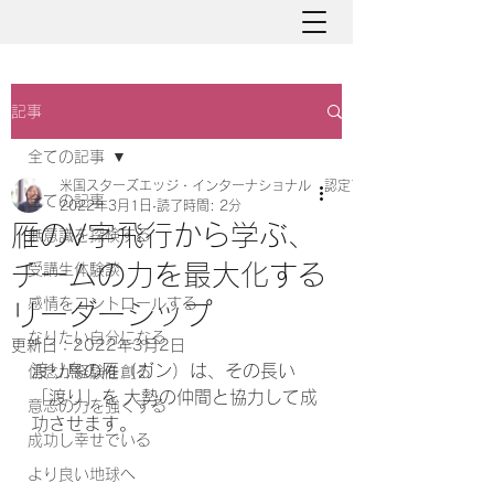
記事
全ての記事
米国スターズエッジ・インターナショナル 認定アバターマスター と
全ての記事
2022年3月1日
読了時間: 2分
雁のV字飛行から学ぶ、
無意識を探検する
チームの力を最大化する
受講生体験談
感情をコントロールする
リーダーシップ
なりたい自分になる
更新日：
2022年3月2日
渡り鳥の雁（ガン）は、その長い
信念が経験を創る
「渡り」を 大勢の仲間と協力して成
意志の力を強くする
功させます。 
成功し幸せでいる
より良い地球へ