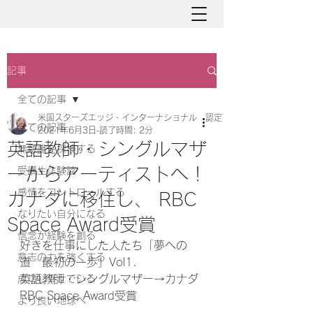
記事
全ての記事
米国スターズエッジ・インターナショナル 認定アバターマスター と
全ての記事
2021年6月3日
読了時間: 2分
英語教師・シングルマザ
無意識を探検する
ーからアーティストへ！
受講生体験談
感情をコントロールする
カナダに移住し、 RBC
なりたい自分になる
Space Award受賞
信念が経験を創る
好きを仕事にした人たち「夢への
意志の力を強くする
道　最初の一歩」Vol1.
英語教師・シングルマザー→カナダ 
成功し幸せでいる
RBC Space Award受賞
より良い地球へ