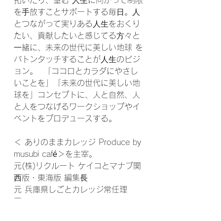
を⼿放すことサポートする毎⽇。⼈
とつながって実りある⼈⽣をおくり
たい、貢献したいと感じてる⽅々と
⼀緒に、未来の世代に美しい地球 を
バトンタッチすることが⼈⽣のビジ
ョン。  「ココロとカラダにやさし
いことを」「未来の世代に美しい地
球を」コンセプトに、人と自然、人
と人をつなげるワークショップやイ
ベントをプロデュースする。 
＜ ありのままカレッジ Produce by 
musubi café＞を主宰。  
元(株)リクルート ケイコとマナブ関
⻄版・東海版 編集⻑ 
元 兵庫県しごとカレッジ常任理
事。  