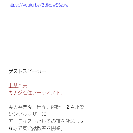
https://youtu.be/3djxowSSaxw
ゲストスピーカー
上埜奈美 
カナダ在住アーティスト。
美大卒業後、出産、離婚。２４才で
シングルマザーに。 
アーティストとしての道を断念し２
６才で英会話教室を開業。