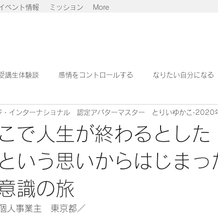
イベント情報
ミッション
More
受講生体験談
感情をコントロールする
なりたい自分になる
ジ・インターナショナル 認定アバターマスター とりいゆかこ
2020
せでいる
より良い地球へ
こで人生が終わるとした
という思いからはじまっ
意識の旅
　個人事業主　東京都／