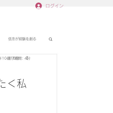
ログイン
信念が経験を創る
年10月16日
読了時間: 4分
た＜私