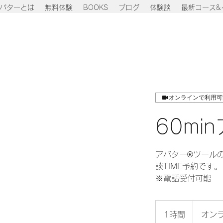
バターとは
無料体験
BOOKS
ブログ
体験談
最新コース&
オンラインで利用可
60m
アバター®︎ツー
談TIME予約です。
※電話受付可能
1時間
1
オンラ