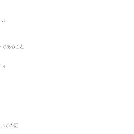
ール
志＞であること
ティ
ついての話