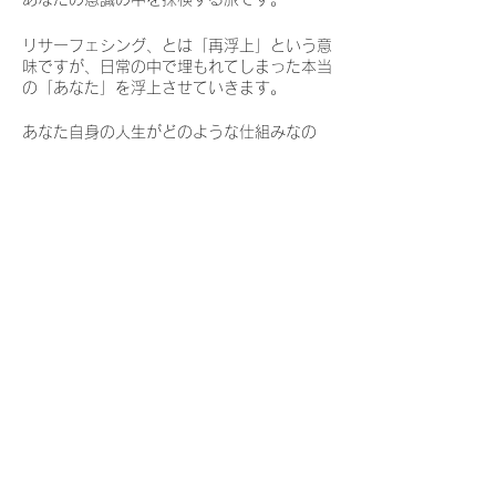
リサーフェシング、とは「再浮上」という意
味ですが、日常の中で埋もれてしまった本当
の「あなた」を浮上させていきます。
あなた自身の人生がどのような仕組みなの
か？
人生で上手くいかないことは何が原因なの
か？
新たな洞察や理解を自分で発見できます。
ワークショップの最後のセクションでは
​あなたの人生の可能性をひらく
「あなたの人生を生きるに値するものにして
​意識の探検テクニック・アバター
くれるのは、どんな目標でしょう？」
という問いに、直感的に答えをだせることに
®︎
気づくでしょう。
avatarawake@gmail.com
そしてこの２日間はアバターというものをよ
く知るための２日間でもあります。
受講料：37950円（税込）