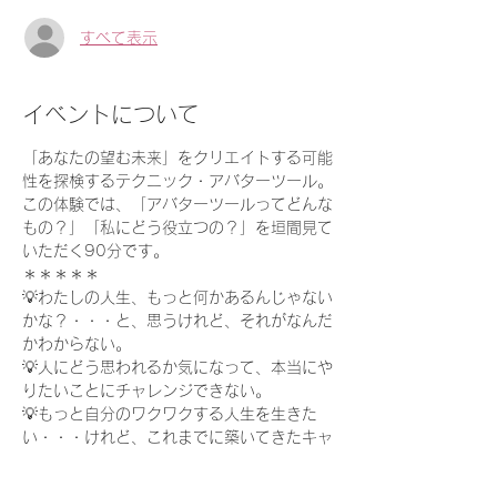
すべて表示
イベントについて
「あなたの望む未来」をクリエイトする可能
性を探検するテクニック・アバターツール。
この体験では、「アバターツールってどんな
もの？」「私にどう役立つの？」を垣間見て
いただく90分です。
＊＊＊＊＊
💡わたしの人生、もっと何かあるんじゃない
かな？・・・と、思うけれど、それがなんだ
かわからない。
💡人にどう思われるか気になって、本当にや
りたいことにチャレンジできない。
💡もっと自分のワクワクする人生を生きた
い・・・けれど、これまでに築いてきたキャ
リアを捨てていいのか？不安になる。
続きを読む >>