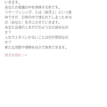
いきます。
あなたの意識の中を探検する旅です。
リサーフェシング、とは「再浮上」という意
味ですが、日常の中で埋もれてしまった本当
の「あなた」を浮上させていきます。
あなた自身の人生がどのような仕組みなの
か？
人生で上手くいかないことは何が原因なの
か？
新たな洞察や理解を自分で発見できます。
続きを読む >>
​あなたの人生の可能性をひらく
​意識の探検テクニック・アバター
®︎