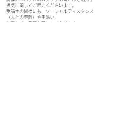
換気に関してご尽力くださいます。
受講生の皆様にも、ソーシャルディスタンス
（人との距離）や手洗い、
消毒など一手間お願いしております。
予めご了承ください。
アバター®︎コースについての詳細は
https://avatar-awakening.com/avatar-
course
​あなたの人生の可能性をひらく
​意識の探検テクニック・アバター
アバター®︎コース体験談
®︎
https://www.avatar-awakening.com/avatar
「アバターを体験できる無料お試しワーク」
avatarawake@gmail.com
はこちらから
https://www.avatar-
awakening.com/briefing
アバター®︎、スターズ・エッジ・インターナショナル®︎、リサーフ
ェシング®︎、ソートストーム®︎は、
スターズ・エッジ・インターナショナルの登録商標です。全ての権
利は同社が保有しています。