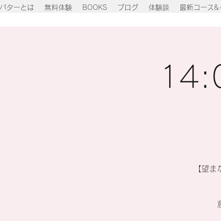
バターとは
無料体験
BOOKS
ブログ
体験談
最新コース&
14:
【望ま