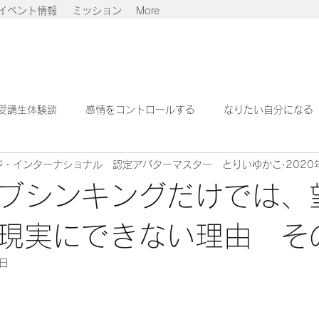
イベント情報
ミッション
More
受講生体験談
感情をコントロールする
なりたい自分になる
ジ・インターナショナル 認定アバターマスター とりいゆかこ
2020
せでいる
より良い地球へ
ブシンキングだけでは、
現実にできない理由 そ
6日