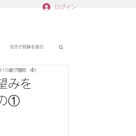
ログイン
信念が経験を創る
年10月17日
読了時間: 4分
望みを
の①